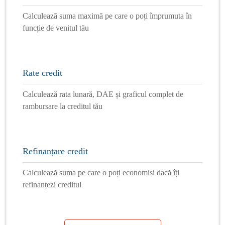
|
09 Ian 2019
Energie electrica
Factura la curent e prea mare? Ce poti sa
faci?
Factura la curent electric nu mai trebuie privita ca
un act unilateral al furnizorului de electricitate.
Acum avem posibilitatea sa reactionam daca avem
senzatia ca platim prea mult pentru acest serviciu,
prin schimbarea companiei cu care lucram.