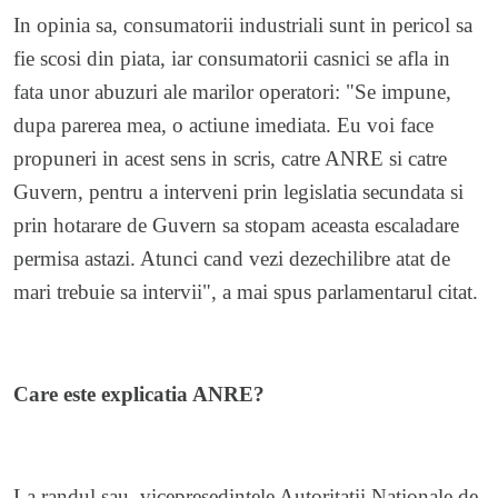
In opinia sa, consumatorii industriali sunt in pericol sa
fie scosi din piata, iar consumatorii casnici se afla in
fata unor abuzuri ale marilor operatori: "Se impune,
dupa parerea mea, o actiune imediata. Eu voi face
propuneri in acest sens in scris, catre ANRE si catre
Guvern, pentru a interveni prin legislatia secundata si
prin hotarare de Guvern sa stopam aceasta escaladare
permisa astazi. Atunci cand vezi dezechilibre atat de
mari trebuie sa intervii", a mai spus parlamentarul citat.
Care este explicatia ANRE?
La randul sau, vicepresedintele Autoritatii Nationale de