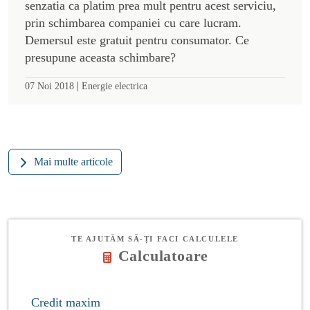
Tarife plafonate la gaze si electricitate
Pretul platit de populatie pentru energia electrica si
gazele naturale consumate nu va putea depasi 68 de
lei/MWh timp de trei ani. Guvernul a luat decizia
de a plafona tarifele pentru consumatorii casnici
prin Ordonanta 114/2018. Pretul la gaze si
electricitate va fi plafonat si pentru firme, insa
dupa o formula mai complicata.