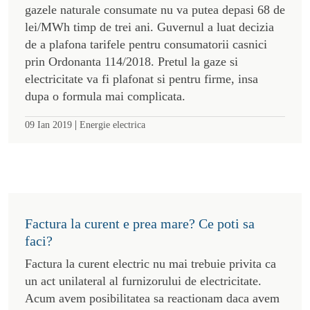
Pretul gazelor se liberalizeaza, al facturilor
ramane captiv
Consumatorii pot alege furnizorul de gaze naturale,
dar nu toate ofertele lansate pana acum sunt
suficient de atractive pentru a ne starni o dorinta
irezistibila de a migra de la actualul furnizor.
|
22 Iun 2020
Energie electrica