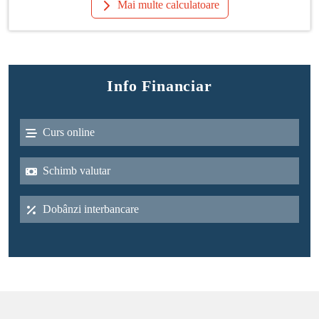
Demersul este gratuit pentru consumator. Ce
presupune aceasta schimbare?
|
07 Noi 2018
Energie electrica
Mai multe articole
TE AJUTĂM SĂ-ȚI FACI CALCULELE
Calculatoare
Credit maxim
Calculează suma maximă pe care o poți împrumuta în