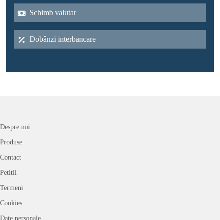
Schimb valutar
Dobânzi interbancare
Despre noi
Produse
Contact
Petitii
Termeni
Cookies
Date personale