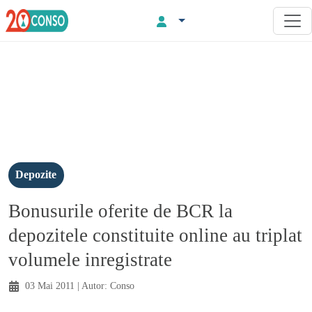
Depozite
Bonusurile oferite de BCR la
depozitele constituite online au triplat
volumele inregistrate
03 Mai 2011
| Autor:
Conso