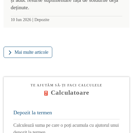
deținute.
|
10 Iun 2026
Depozite
Mai multe articole
TE AJUTĂM SĂ-ȚI FACI CALCULELE
Calculatoare
Depozit la termen
Calculează suma pe care o poți acumula cu ajutorul unui
depozit la termen