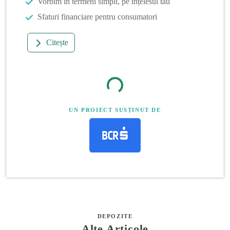
Vorbim în termeni simpli, pe înțelesul tău
Sfaturi financiare pentru consumatori
Citește
UN PROIECT SUSȚINUT DE
DEPOZITE
Alte Articole