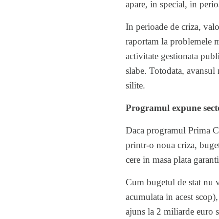
apare, in special, in peri
In perioade de criza, val
raportam la problemele ma
activitate gestionata publ
slabe. Totodata, avansul 
silite.
Programul expune sector
Daca programul Prima Cas
printr-o noua criza, buget
cere in masa plata garanti
Cum bugetul de stat nu va
acumulata in acest scop), 
ajuns la 2 miliarde euro s