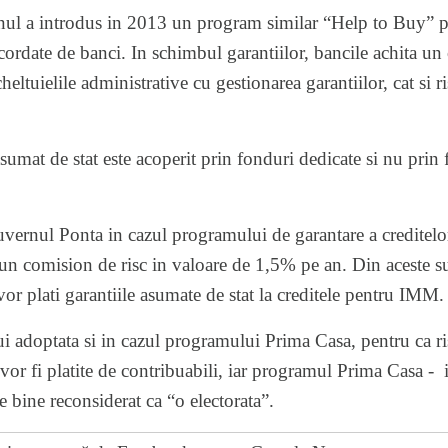
nul a introdus in 2013 un program similar “Help to Buy” p
acordate de banci. In schimbul garantiilor, bancile achita u
heltuielile administrative cu gestionarea garantiilor, cat si r
asumat de stat este acoperit prin fonduri dedicate si nu prin 
uvernul Ponta in cazul programului de garantare a creditel
i un comision de risc in valoare de 1,5% pe an. Din aceste 
vor plati garantiile asumate de stat la creditele pentru IMM.
ui adoptata si in cazul programului Prima Casa, pentru ca ri
le vor fi platite de contribuabili, iar programul Prima Casa 
de bine reconsiderat ca “o electorata”.