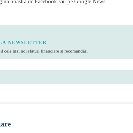
gina noastră de Facebook
sau pe
Google News
LA NEWSLETTER
l cele mai noi sfaturi financiare și recomandări
iare