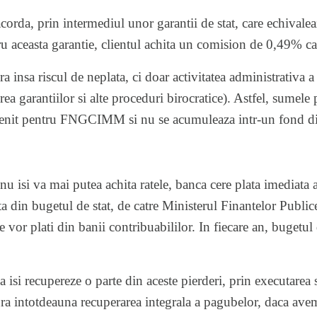
corda, prin intermediul unor garantii de stat, care echiva
u aceasta garantie, clientul achita un comision de 0,49%
a insa riscul de neplata, ci doar activitatea administrativ
ea garantiilor si alte proceduri birocratice). Astfel, sumele p
enit pentru FNGCIMM si nu se acumuleaza intr-un fond din
 nu isi va mai putea achita ratele, banca cere plata imediata
ta din bugetul de stat, de catre Ministerul Finantelor Public
 vor plati din banii contribuabililor. In fiecare an, bugetul 
a isi recupereze o parte din aceste pierderi, prin executarea s
ra intotdeauna recuperarea integrala a pagubelor, daca avem