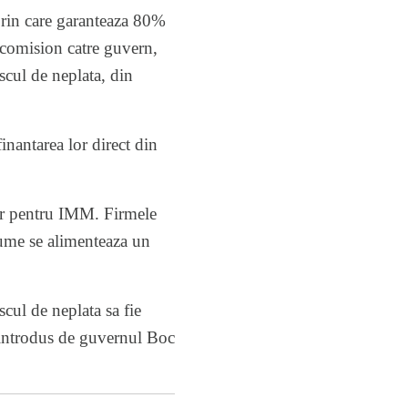
rin care garanteaza 80%
n comision catre guvern,
iscul de neplata, din
finantarea lor direct din
or pentru IMM. Firmele
sume se alimenteaza un
scul de neplata sa fie
- introdus de guvernul Boc