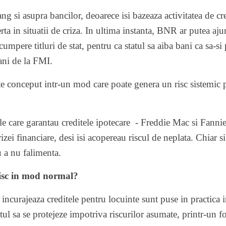
rang si asupra bancilor, deoarece isi bazeaza activitatea de cr
rta in situatii de criza. In ultima instanta, BNR ar putea aju
mpere titluri de stat, pentru ca statul sa aiba bani ca sa-si 
bani de la FMI.
te conceput intr-un mod care poate genera un risc sistemic p
tiile care garantau creditele ipotecare - Freddie Mac si Fann
rizei financiare, desi isi acopereau riscul de neplata. Chiar s
u a nu falimenta.
isc in mod normal?
incurajeaza creditele pentru locuinte sunt puse in practica in
atul sa se protejeze impotriva riscurilor asumate, printr-un f