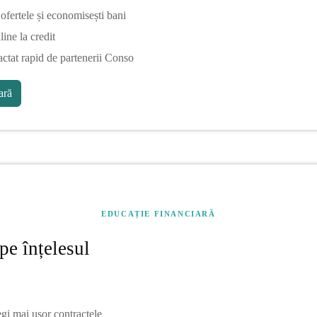
fertele și economisești bani
line la credit
actat rapid de partenerii Conso
ră
EDUCAȚIE FINANCIARĂ
pe înțelesul
egi mai ușor contractele