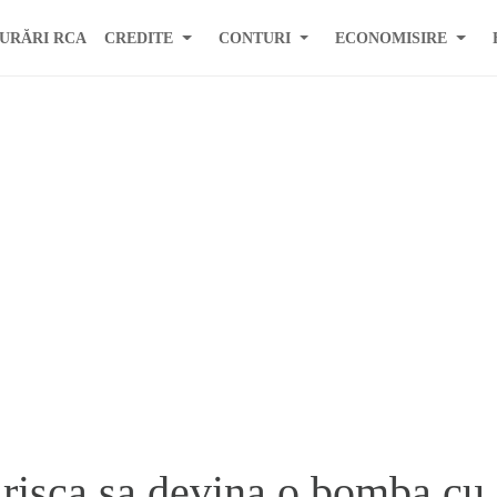
URĂRI RCA
CREDITE
CONTURI
ECONOMISIRE
risca sa devina o bomba cu 