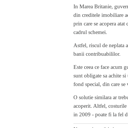
In Marea Britanie, guver
din creditele imobiliare 
prin care se acopera atat c
cadrul schemei.
Astfel, riscul de neplata 
banii contribuabililor.
Este ceea ce face acum g
sunt obligate sa achite s
fond special, din care se 
O solutie similara ar treb
acoperit. Altfel, costuri
in 2009 - poate fi la fel 