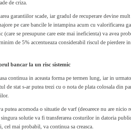
oade de criza.
oarea garantiilor scade, iar gradul de recuperare devine mul
jore pe care bancile le intampina acum cu valorificarea gar
ic (care se presupune care este mai ineficienta) va avea prob
minim de 5% accentueaza considerabil riscul de pierdere in
ul bancar la un risc sistemic
a continua in aceasta forma pe termen lung, iar in urmato
ul de stat s-ar putea trezi cu o nota de plata colosala din pa
ilor.
 putea acomoda o situatie de varf (deoarece nu are nicio r
singura solutie va fi transferarea costurilor in datoria publi
i, cel mai probabil, va continua sa creasca.