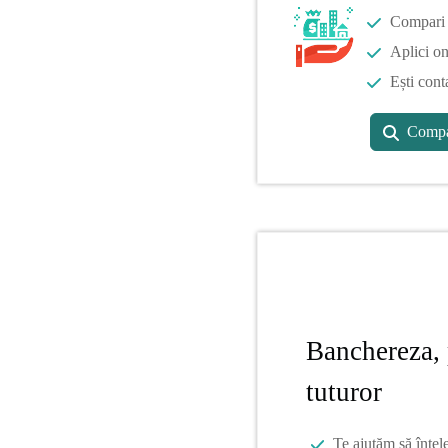
Compari o
Aplici on
Ești cont
Compa
Banchereza, 
tuturor
Te ajutăm să înțel