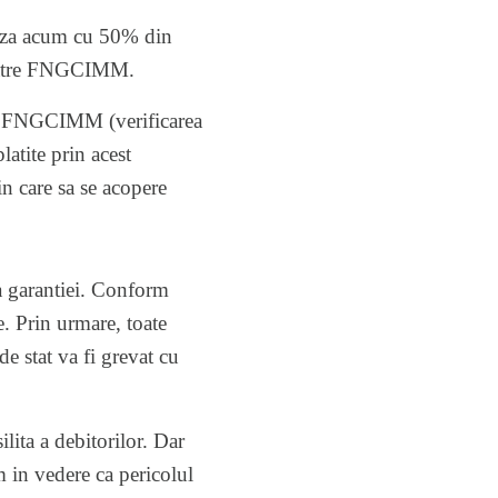
leaza acum cu 50% din
 catre FNGCIMM.
a a FNGCIMM (verificarea
latite prin acest
 care sa se acopere
 a garantiei. Conform
e. Prin urmare, toate
de stat va fi grevat cu
ilita a debitorilor. Dar
 in vedere ca pericolul