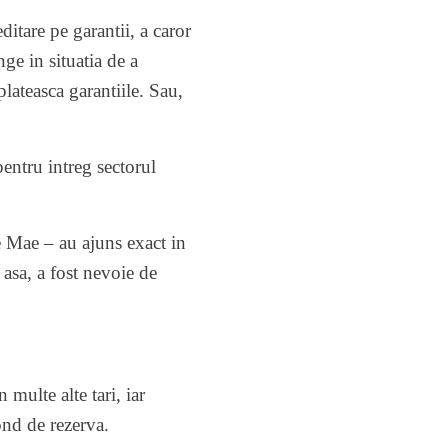
editare pe garantii, a caror
nge in situatia de a
plateasca garantiile. Sau,
entru intreg sectorul
ie Mae – au ajuns exact in
i asa, a fost nevoie de
 multe alte tari, iar
ond de rezerva.