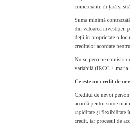
comercianți, în țară și s
Suma minimă contractată
din valoarea investiției
deții în proprietate o loc
creditelor acordate pentru
Nu se percepe comision de
variabilă (IRCC + marja f
Ce este un credit de nevo
Creditul de nevoi personal
acordă pentru sume mai mi
rapiditate și flexibilitate
credit, iar procesul de aco