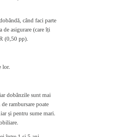
dobândă, când faci parte
de asigurare (care îți
CR (0,50 pp).
 lor.
iar dobânzile sunt mai
da de rambursare poate
hiar și pentru sume mari.
obiliare.
i între 1 și 5 ani.