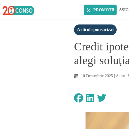
PROMOȚII
ASIG
Articol sponsorizat
Credit ipot
alegi soluți
10 Decembrie 2025
| Autor: