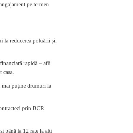
n angajament pe termen
i la reducerea poluării și,
inanciară rapidă – afli
t casa.
ci mai puține drumuri la
 contractezi prin BCR
 până la 12 rate la alți