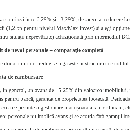
xă cuprinsă între 6,29% și 13,29%, deoarece ai reducere la 
i (1,2 pp pentru nivelul Max/Max Invest) și alegi opțiunea 
entru situații neprevăzute) achiziționată prin intermediul B
dit de nevoi personale – comparație completă
 două tipuri de credite se regăsește în structura și condițiile
ată de rambursare
ă, în general, un avans de 15-25% din valoarea imobilului, 
dus pentru bancă, garantat de proprietatea ipotecată. Perioa
 ceea ce permite o gestionare mai ușoară a ratelor lunare, c
voi personale nu implică avans și se acordă fără garanții im
e, iar perioada de rambursare este mult mai scurtă, de obice