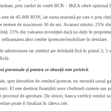
trăinătate, prin cardul de credit BCR – IKEA oferit opțional
 este de 45.000 RON, iar suma maximă pe care o poți obți
, pe termen de maximum 30 de ani. Avansul minim: 25% din v
uință; 15% din valoarea investiției dacă nu deții în propriet
 refinanțarea altor credite ipotecare/imobiliare în derulare.
 administrare iar creditul are dobândă fixă în primii 3, 5 s
ixă).
i personale și pentru ce situații este potrivit
e, spre deosebire de creditul ipotecar, nu necesită uzual gar
ci. El este destinat finanțării unor cheltuieli curente sau p
 în procesul de aprobare. De obicei, banca verifică venitul sol
rdare poate fi finalizat în câteva zile.