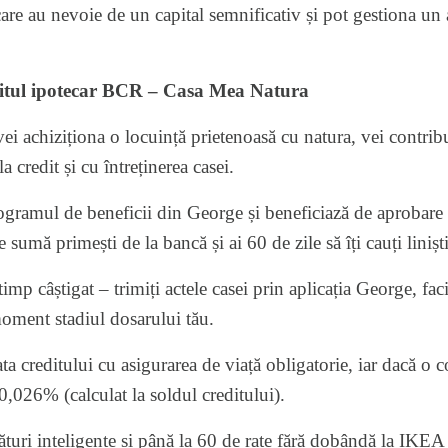
 care au nevoie de un capital semnificativ și pot gestiona u
itul ipotecar BCR – Casa Mea Natura
ei achiziționa o locuință prietenoasă cu natura, vei contribu
la credit și cu întreținerea casei.
rogramul de beneficii din George și beneficiază de aprobare f
e sumă primești de la bancă și ai 60 de zile să îți cauți liniști
imp câștigat – trimiți actele casei prin aplicația George, fa
 moment stadiul dosarului tău.
ata creditului cu asigurarea de viață obligatorie, iar dacă o
 0,026% (calculat la soldul creditului).
uri inteligente și până la 60 de rate fără dobândă la IKEA și