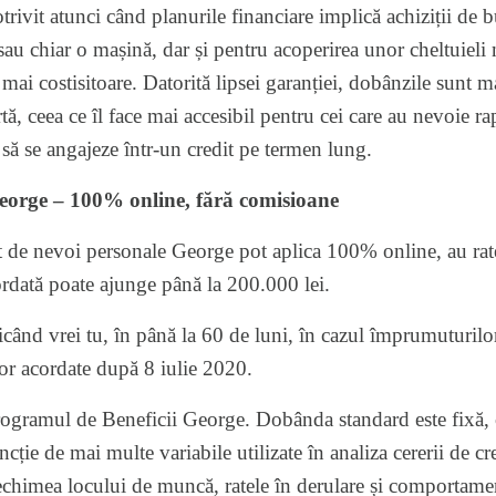
potrivit atunci când planurile financiare implică achiziții d
 sau chiar o mașină, dar și pentru acoperirea unor cheltuieli
 mai costisitoare. Datorită lipsei garanției, dobânzile sunt m
ă, ceea ce îl face mai accesibil pentru cei care au nevoie r
să se angajeze într-un credit pe termen lung.
George – 100% online, fără comisioane
t de nevoi personale
George pot aplica 100% online, au rate
rdată poate ajunge până la 200.000 lei.
când vrei tu, în până la 60 de luni, în cazul împrumuturilor 
or acordate după 8 iulie 2020.
Programul de Beneficii George. Dobânda standard este fixă, 
ție de mai multe variabile utilizate în analiza cererii de cred
vechimea locului de muncă, ratele în derulare și comportame