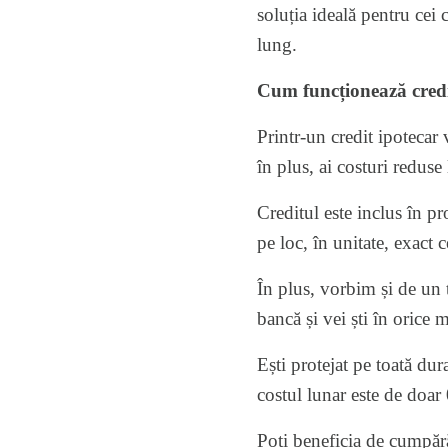
soluția ideală pentru cei
lung.
Cum funcționează cred
Printr-un
credit ipotecar
v
în plus, ai costuri reduse 
Creditul este inclus în p
pe loc, în unitate, exact c
În plus, vorbim și de un t
bancă și vei ști în orice
Ești protejat pe toată dur
costul lunar este de doar
Poți beneficia de cumpărăt