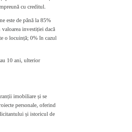
 împreună cu creditul.
ne este de până la 85%
aloarea investiției dacă
ate o locuință; 0% în cazul
au 10 ani, ulterior
anții imobiliare și se
roiecte personale, oferind
icitantului și istoricul de