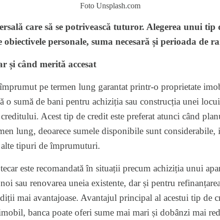
Foto Unsplash.com
ersală care să se potrivească tuturor. Alegerea unui tip 
de obiectivele personale, suma necesară și perioada de r
car și când merită accesat
 împrumut pe termen lung garantat printr-o proprietate imobi
dă o sumă de bani pentru achiziția sau construcția unei locui
creditului. Acest tip de credit este preferat atunci când plan
ermen lung, deoarece sumele disponibile sunt considerabile, 
 alte tipuri de împrumuturi.
tecar este recomandată în situații precum achiziția unui apa
 noi sau renovarea uneia existente, dar și pentru refinanțare
iții mai avantajoase. Avantajul principal al acestui tip de cr
 imobil, banca poate oferi sume mai mari și dobânzi mai redu