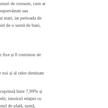
e bunuri de consum, cum ar
 neprevăzute sau
ai mari, iar perioada de
apid de o sumă de bani,
 fixe și 0 comision de
noi și al celor destinate
cuprinsă între 7,99% și
it, istoricul relației cu
ntul de plată, sumă,