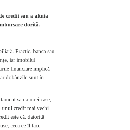
de credit sau a altuia
ambursare dorită.
liară. Practic, banca sau
nțe, iar imobilul
urile financiare implică
iar dobânzile sunt în
rtament sau a unei case,
a unui credit mai vechi
edit este că, datorită
se, ceea ce îl face