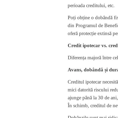
perioada creditului, etc.
Poți obține o dobândă fi
din Programul de Benefici
oferă protecție extinsă p
Credit ipotecar vs. cre
Diferența majoră între cele
Avans, dobândă și dur
Creditul ipotecar necesit
mici datorită riscului re
ajunge până la 30 de ani,
În schimb, creditul de ne
Dobânzile sunt mai ridicat