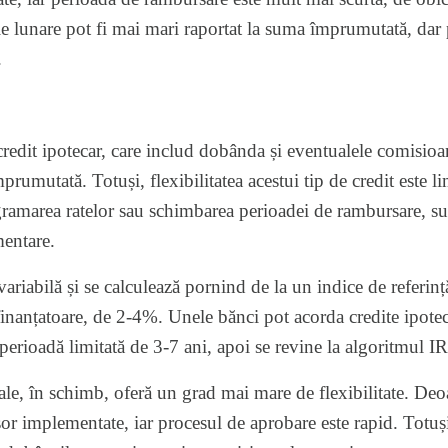
e lunare pot fi mai mari raportat la suma împrumutată, dar 
.
 credit ipotecar, care includ dobânda și eventualele comisioa
rumutată. Totuși, flexibilitatea acestui tip de credit este li
gramarea ratelor sau schimbarea perioadei de rambursare, sun
mentare.
ariabilă și se calculează pornind de la un indice de referinț
inanțatoare, de 2-4%. Unele bănci pot acorda credite ipotec
perioadă limitată de 3-7 ani, apoi se revine la algoritmul 
le, în schimb, oferă un grad mai mare de flexibilitate. Deoa
or implementate, iar procesul de aprobare este rapid. Totuși,