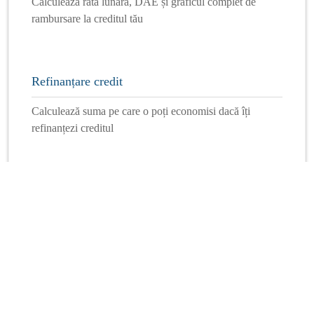
Calculează rata lunară, DAE și graficul complet de
rambursare la creditul tău
Refinanțare credit
Calculează suma pe care o poți economisi dacă îți
refinanțezi creditul
Mai multe calculatoare
Info Financiar