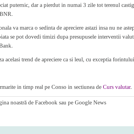
eciat puternic, dar a pierdut in numai 3 zile tot terenul cast
e BNR.
ala va marca o sedinta de apreciere astazi insa nu ne aste
piata se pot dovedi timizi dupa presupusele interventii valut
 Bank.
 acelasi trend de apreciere ca si leul, cu exceptia forintulu
 urmarite in timp real pe Conso in sectiunea de
Curs valutar
.
gina noastră de Facebook
sau pe
Google News