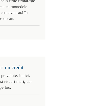
ecoin-urile urmărește
vreme ce monedele
este avansată în
te ocean.
ri un credit
 pe valute, indici,
ă riscuri mari, dar
pe loc.