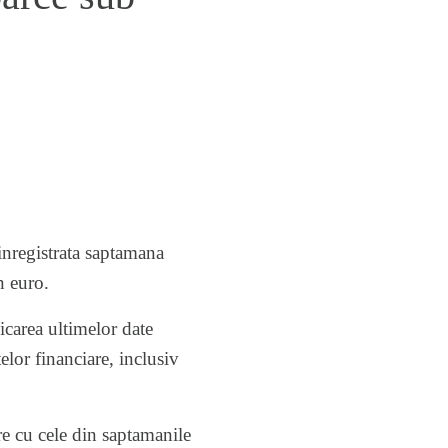
inregistrata saptamana
n euro.
icarea ultimelor date
lor financiare, inclusiv
re cu cele din saptamanile