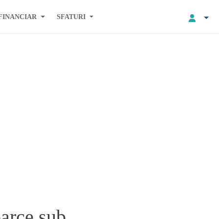
FINANCIAR
SFATURI
oarce sub