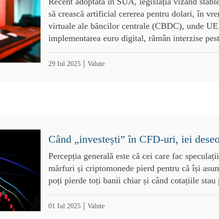
Recent adoptată în SUA, legislația vizând stabl
să crească artificial cererea pentru dolari, în 
virtuale ale băncilor centrale (CBDC), unde UE 
implementarea euro digital, rămân interzise pes
|
29 Iul 2025
Valute
Când „investești” în CFD-uri, iei deseo
Percepția generală este că cei care fac speculații
mărfuri și criptomonede pierd pentru că își asum
poți pierde toți banii chiar și când cotațiile stau 
|
01 Iul 2025
Valute