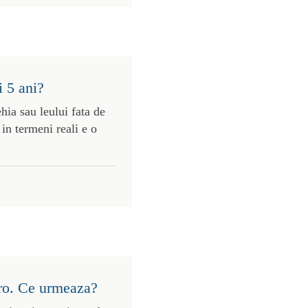
i 5 ani?
ehia sau leului fata de
in termeni reali e o
uro. Ce urmeaza?