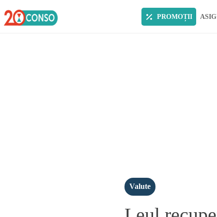
PROMOȚII
ASIG
Valute
Leul recuper