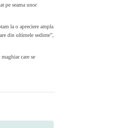
igat pe seama unor
ptam la o apreciere ampla
are din ultimele sedinte”,
i maghiar care se