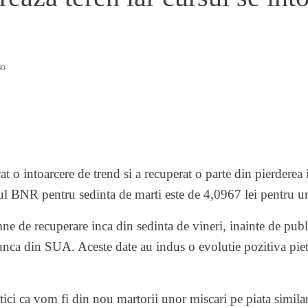
so
 o intoarcere de trend si a recuperat o parte din pierderea 
sul BNR pentru sedinta de marti este de 4,0967 lei pentru u
ne de recuperare inca din sedinta de vineri, inainte de publ
unca din SUA. Aceste date au indus o evolutie pozitiva piete
ptici ca vom fi din nou martorii unor miscari pe piata simila