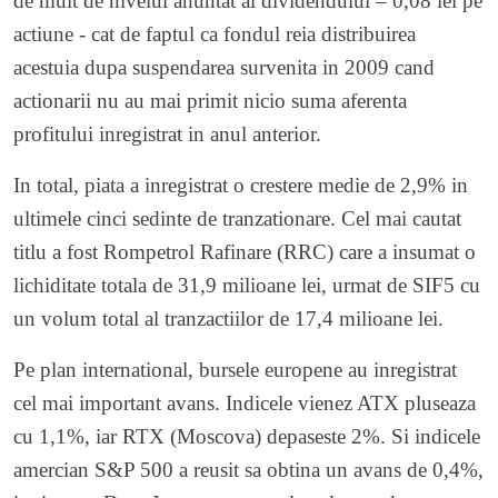
de mult de nivelul anuntat al dividendului – 0,08 lei pe
actiune - cat de faptul ca fondul reia distribuirea
acestuia dupa suspendarea survenita in 2009 cand
actionarii nu au mai primit nicio suma aferenta
profitului inregistrat in anul anterior.
In total, piata a inregistrat o crestere medie de 2,9% in
ultimele cinci sedinte de tranzationare. Cel mai cautat
titlu a fost Rompetrol Rafinare (RRC) care a insumat o
lichiditate totala de 31,9 milioane lei, urmat de SIF5 cu
un volum total al tranzactiilor de 17,4 milioane lei.
Pe plan international, bursele europene au inregistrat
cel mai important avans. Indicele vienez ATX pluseaza
cu 1,1%, iar RTX (Moscova) depaseste 2%. Si indicele
amercian S&P 500 a reusit sa obtina un avans de 0,4%,