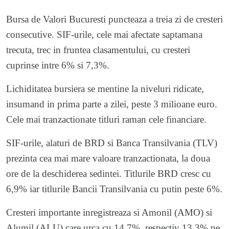
Bursa de Valori Bucuresti puncteaza a treia zi de cresteri
consecutive. SIF-urile, cele mai afectate saptamana
trecuta, trec in fruntea clasamentului, cu cresteri
cuprinse intre 6% si 7,3%.
Lichiditatea bursiera se mentine la niveluri ridicate,
insumand in prima parte a zilei, peste 3 milioane euro.
Cele mai tranzactionate titluri raman cele financiare.
SIF-urile, alaturi de BRD si Banca Transilvania (TLV)
prezinta cea mai mare valoare tranzactionata, la doua
ore de la deschiderea sedintei. Titlurile BRD cresc cu
6,9% iar titlurile Bancii Transilvania cu putin peste 6%.
Cresteri importante inregistreaza si Amonil (AMO) si
Alumil (ALU) care urca cu 14,7%, respectiv 13,3% pe