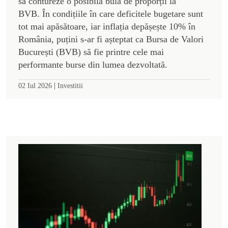
să contureze o posibilă bulă de proporții la
BVB. În condițiile în care deficitele bugetare sunt
tot mai apăsătoare, iar inflația depășește 10% în
România, puțini s-ar fi așteptat ca Bursa de Valori
București (BVB) să fie printre cele mai
performante burse din lumea dezvoltată.
|
02 Iul 2026
Investitii