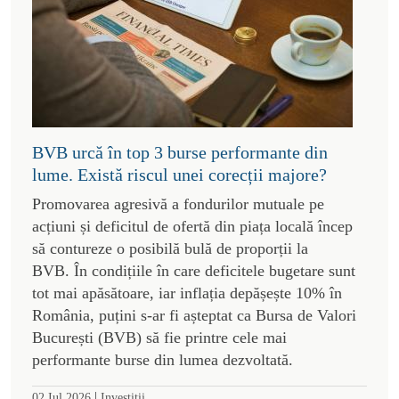
BVB urcă în top 3 burse performante din
lume. Există riscul unei corecții majore?
Promovarea agresivă a fondurilor mutuale pe
acțiuni și deficitul de ofertă din piața locală încep
să contureze o posibilă bulă de proporții la
BVB. În condițiile în care deficitele bugetare sunt
tot mai apăsătoare, iar inflația depășește 10% în
România, puțini s-ar fi așteptat ca Bursa de Valori
București (BVB) să fie printre cele mai
performante burse din lumea dezvoltată.
|
02 Iul 2026
Investitii