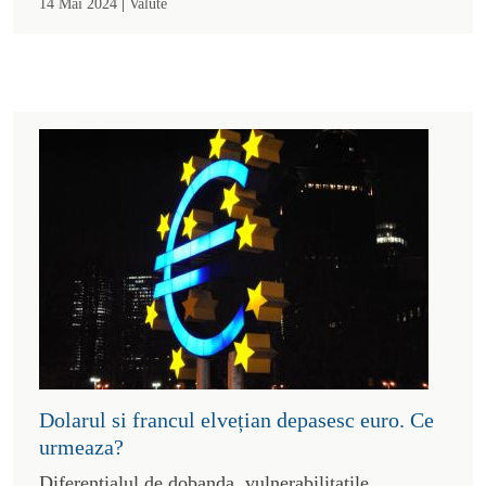
|
14 Mai 2024
Valute
Dolarul si francul elvețian depasesc euro. Ce
urmeaza?
Diferentialul de dobanda, vulnerabilitatile