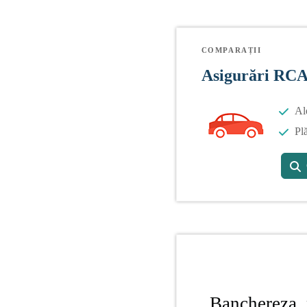
COMPARAȚII
Asigurări RC
Al
Plă
Banchereza, 