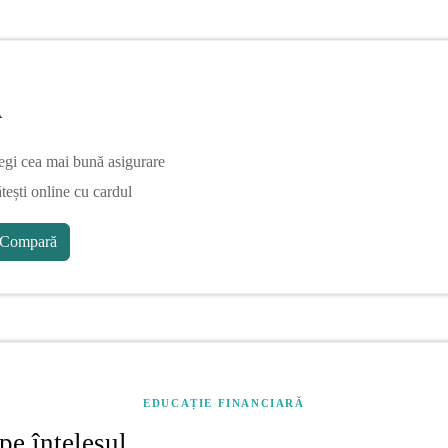
A
egi cea mai bună asigurare
tești online cu cardul
Compară
EDUCAȚIE FINANCIARĂ
pe înțelesul