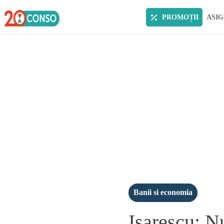
PROMOȚII
ASIG
Banii si economia
Isarescu: N