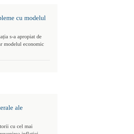
obleme cu modelul
ația s-a apropiat de
iar modelul economic
terale ale
torii cu cel mai
evenirea inflației