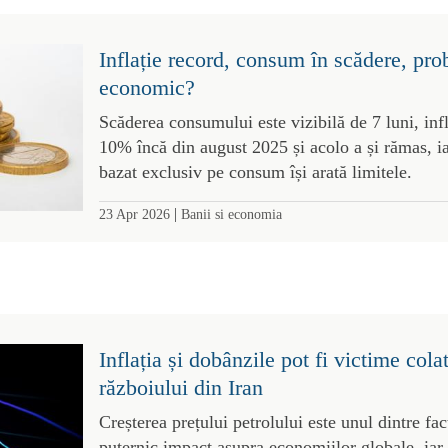
Inflație record, consum în scădere, pr
economic?
Scăderea consumului este vizibilă de 7 luni, infl
10% încă din august 2025 și acolo a și rămas, 
bazat exclusiv pe consum își arată limitele.
|
23 Apr 2026
Banii si economia
Inflația și dobânzile pot fi victime cola
războiului din Iran
Creșterea prețului petrolului este unul dintre fac
puternic impact asupra economiilor globale, iar r