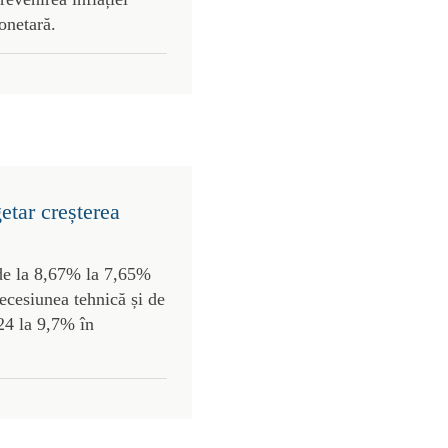
onetară.
etar creșterea
 de la 8,67% la 7,65%
recesiunea tehnică și de
024 la 9,7% în