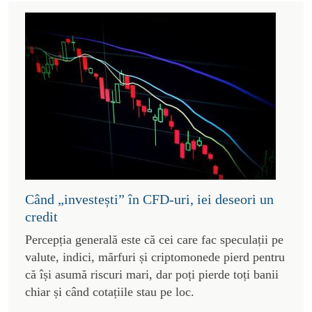
Când „investești” în CFD-uri, iei deseori un
credit
Percepția generală este că cei care fac speculații pe
valute, indici, mărfuri și criptomonede pierd pentru
că își asumă riscuri mari, dar poți pierde toți banii
chiar și când cotațiile stau pe loc.