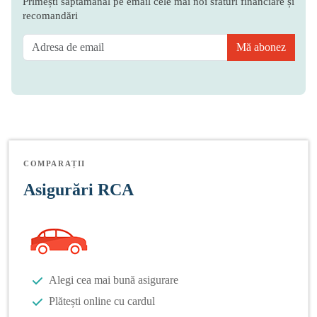
Primești săptămânal pe email cele mai noi sfaturi financiare și
recomandări
Mă abonez
COMPARAȚII
Asigurări RCA
Alegi cea mai bună asigurare
Plătești online cu cardul