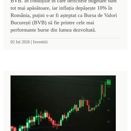
BVB. În condițiile în care deficitele bugetare sunt
tot mai apăsătoare, iar inflația depășește 10% în
România, puțini s-ar fi așteptat ca Bursa de Valori
București (BVB) să fie printre cele mai
performante burse din lumea dezvoltată.
|
02 Iul 2026
Investitii