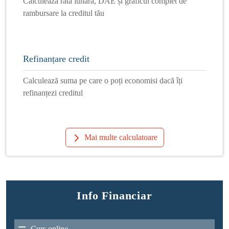
Calculează rata lunară, DAE și graficul complet de
rambursare la creditul tău
Refinanțare credit
Calculează suma pe care o poți economisi dacă îți
refinanțezi creditul
Mai multe calculatoare
Info Financiar
Curs online