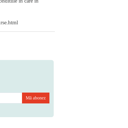
ditiile in care in
rse.html
Mă abonez