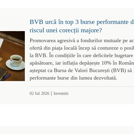
BVB urcă în top 3 burse performante d
riscul unei corecții majore?
Promovarea agresivă a fondurilor mutuale pe acți
ofertă din piața locală încep să contureze o posi
la BVB. În condițiile în care deficitele bugetare
apăsătoare, iar inflația depășește 10% în România
așteptat ca Bursa de Valori București (BVB) să f
performante burse din lumea dezvoltată.
|
02 Iul 2026
Investitii