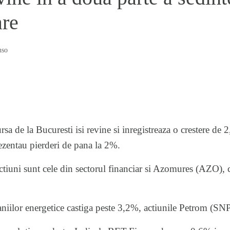
are
nso
sa de la Bucuresti isi revine si inregistreaza o crestere de
rezentau pierderi de pana la 2%.
ctiuni sunt cele din sectorul financiar si Azomures (AZO), ca
ilor energetice castiga peste 3,2%, actiunile Petrom (SN