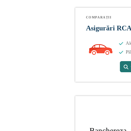
COMPARAȚII
Asigurări RC
Al
Plă
Banchereza, 