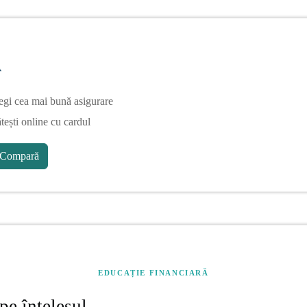
A
egi cea mai bună asigurare
tești online cu cardul
Compară
EDUCAȚIE FINANCIARĂ
pe înțelesul