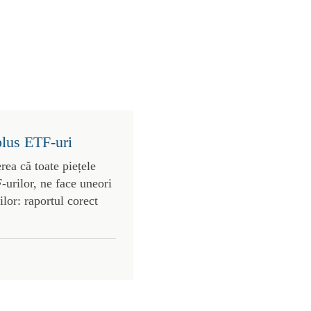
plus ETF-uri
rea că toate piețele
urilor, ne face uneori
lor: raportul corect