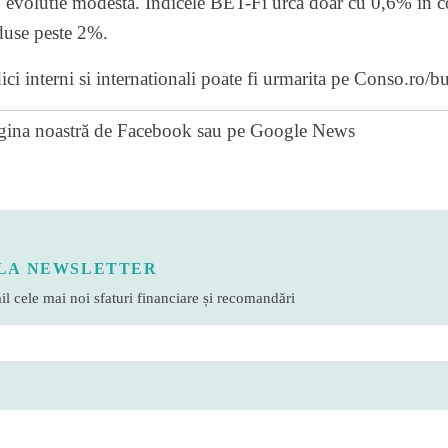
 evolutie modesta. Indicele BET-Fi urca doar cu 0,6% in con
rduse peste 2%.
ici interni si internationali poate fi urmarita pe
Conso.ro/bu
gina noastră de Facebook
sau pe
Google News
LA NEWSLETTER
l cele mai noi sfaturi financiare și recomandări