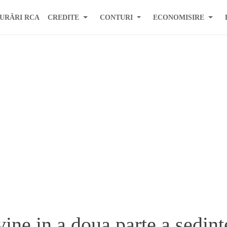
URĂRI RCA
CREDITE
CONTURI
ECONOMISIRE
vine in a doua parte a sedint