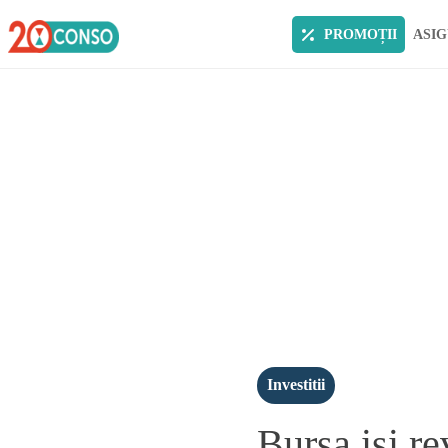
PROMOȚII
ASIG
Investitii
Bursa isi re