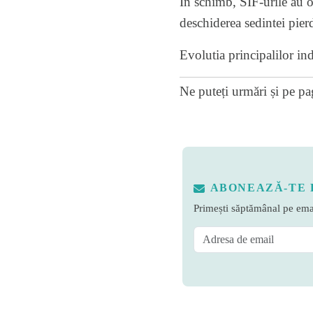
In schimb, SIF-urile au o
deschiderea sedintei pie
Evolutia principalilor ind
Ne puteți urmări și pe
pa
ABONEAZĂ-TE 
Primești săptămânal pe emai