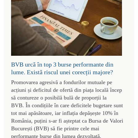
BVB urcă în top 3 burse performante din
lume. Există riscul unei corecții majore?
Promovarea agresivă a fondurilor mutuale pe
acțiuni și deficitul de ofertă din piața locală încep
să contureze o posibilă bulă de proporții la
BVB. În condițiile în care deficitele bugetare sunt
tot mai apăsătoare, iar inflația depășește 10% în
România, puțini s-ar fi așteptat ca Bursa de Valori
București (BVB) să fie printre cele mai
performante burse din lumea dezvoltată.