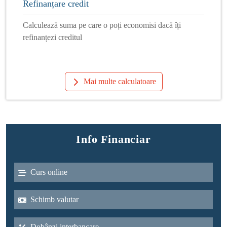
Refinanțare credit
Calculează suma pe care o poți economisi dacă îți
refinanțezi creditul
Mai multe calculatoare
Info Financiar
Curs online
Schimb valutar
Dobânzi interbancare