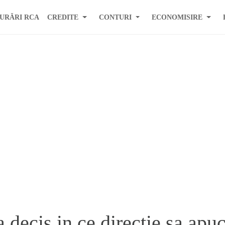
URĂRI RCA
CREDITE
CONTURI
ECONOMISIRE
 decis in ce directie sa apu