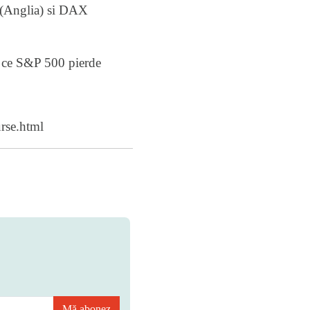
0 (Anglia) si DAX
p ce S&P 500 pierde
rse.html
Mă abonez