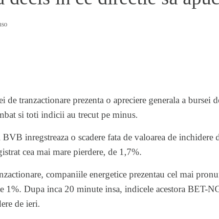
nso
ei de tranzactionare prezenta o apreciere generala a burse
bat si toti indicii au trecut pe minus.
al BVB inregstreaza o scadere fata de valoarea de inchidere 
gistrat cea mai mare pierdere, de 1,7%.
anzactionare, companiile energetice prezentau cel mai pronun
e 1%. Dupa inca 20 minute insa, indicele acestora BET-NG
ere de ieri.