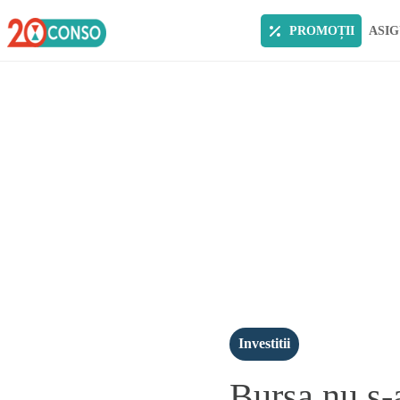
PROMOȚII
ASIG
Investitii
Bursa nu s-a