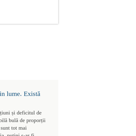
in lume. Există
uni și deficitul de
bilă bulă de proporții
 sunt tot mai
, puțini s-ar fi