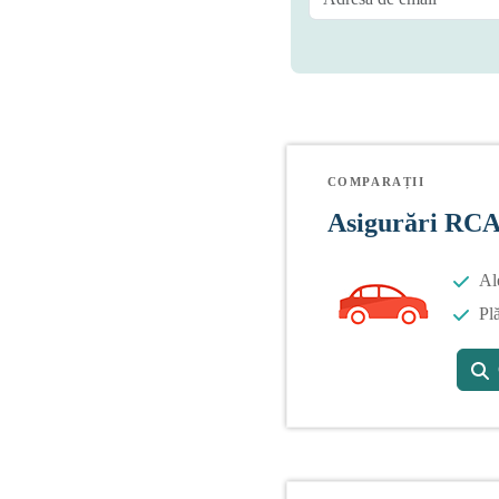
COMPARAȚII
Asigurări RC
Al
Plă