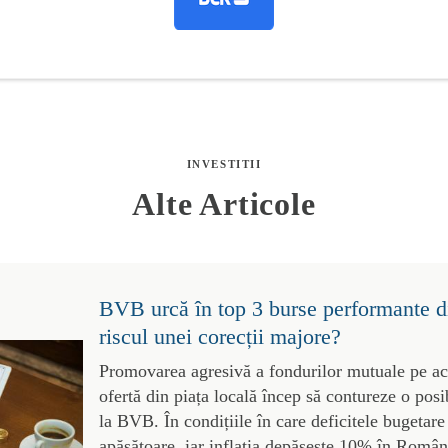
INVESTITII
Alte Articole
BVB urcă în top 3 burse performante d
riscul unei corecții majore?
Promovarea agresivă a fondurilor mutuale pe acți
ofertă din piața locală încep să contureze o posi
la BVB. În condițiile în care deficitele bugetare
apăsătoare, iar inflația depășește 10% în România