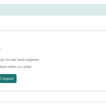
A
egi cea mai bună asigurare
tești online cu cardul
Compară