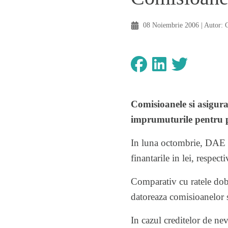
08 Noiembrie 2006
| Autor:
Comisioanele si asigura
imprumuturile pentru po
In luna octombrie, DAE me
finantarile in lei, respec
Comparativ cu ratele dob
datoreaza comisioanelor s
In cazul creditelor de ne