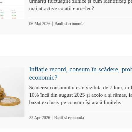
urmăriți fluctuațiile zilnice și cum identificați 
mai atractive cotații euro–leu?
|
06 Mai 2026
Banii si economia
Inflație record, consum în scădere, pr
economic?
Scăderea consumului este vizibilă de 7 luni, infl
10% încă din august 2025 și acolo a și rămas, 
bazat exclusiv pe consum își arată limitele.
|
23 Apr 2026
Banii si economia