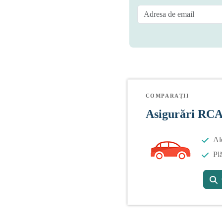
COMPARAȚII
Asigurări RC
Al
Plă