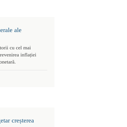
terale ale
torii cu cel mai
evenirea inflației
onetară.
etar creșterea