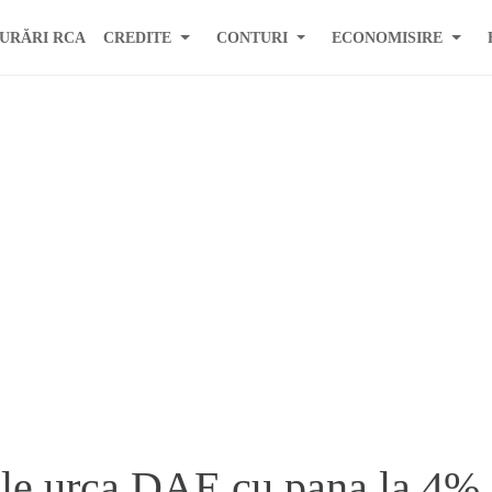
URĂRI RCA
CREDITE
CONTURI
ECONOMISIRE
le urca DAE cu pana la 4%