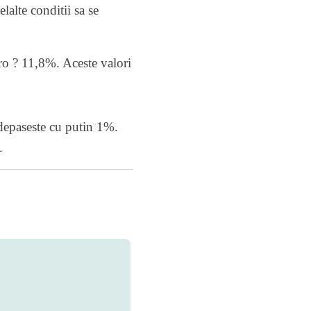
lalte conditii sa se
uro ? 11,8%. Aceste valori
 depaseste cu putin 1%.
.