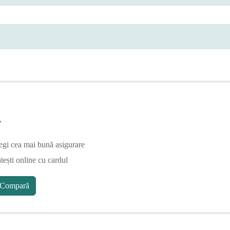
A
egi cea mai bună asigurare
tești online cu cardul
Compară