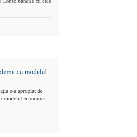
pe Conso băncile cu cele
obleme cu modelul
ația s-a apropiat de
iar modelul economic