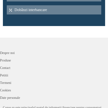
Dobânzi interbancare
Despre noi
Produse
Contact
Petitii
Termeni
Cookies
Date personale
Conso.ro este principalul portal de informații financiare pentru consumatori,