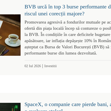
BVB urcă în top 3 burse performante d
riscul unei corecții majore?
Promovarea agresivă a fondurilor mutuale pe acți
ofertă din piața locală încep să contureze o posi
la BVB. În condițiile în care deficitele bugetare
apăsătoare, iar inflația depășește 10% în România
așteptat ca Bursa de Valori București (BVB) să f
performante burse din lumea dezvoltată.
|
02 Iul 2026
Investitii
SpaceX, o companie care pierde bani, a 