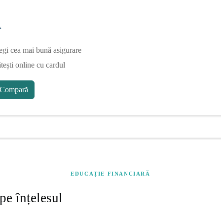
A
egi cea mai bună asigurare
tești online cu cardul
Compară
EDUCAȚIE FINANCIARĂ
pe înțelesul