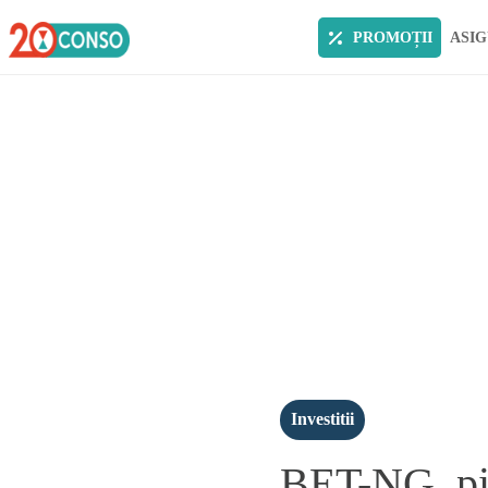
PROMOȚII
ASIG
Investitii
BET-NG, pie