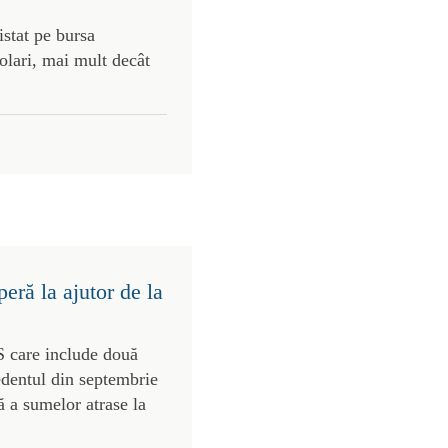
stat pe bursa
olari, mai mult decât
eră la ajutor de la
S care include două
edentul din septembrie
 a sumelor atrase la