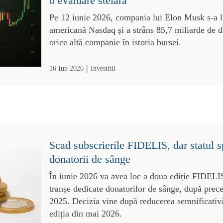
o evaluare stelară
Pe 12 iunie 2026, compania lui Elon Musk s-a li
americană Nasdaq și a strâns 85,7 miliarde de d
orice altă companie în istoria bursei.
|
16 Iun 2026
Investitii
Scad subscrierile FIDELIS, dar statul sp
donatorii de sânge
În iunie 2026 va avea loc a doua ediție FIDELI
tranșe dedicate donatorilor de sânge, după prec
2025. Decizia vine după reducerea semnificativă
ediția din mai 2026.