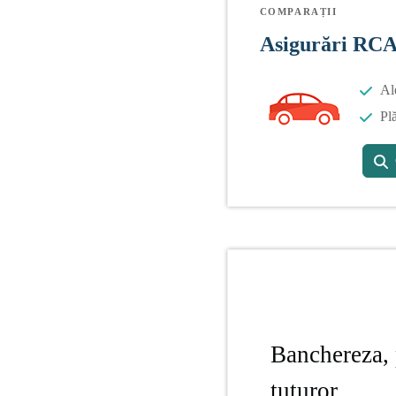
COMPARAȚII
Asigurări RC
Al
Plă
Banchereza, 
tuturor