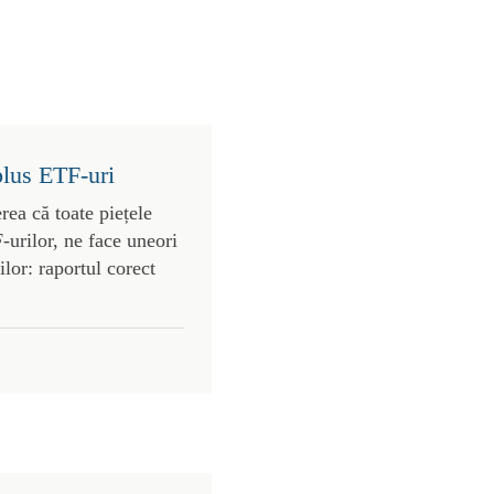
plus ETF-uri
rea că toate piețele
urilor, ne face uneori
lor: raportul corect