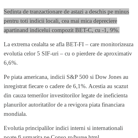
Sedinta de tranzactionare de astazi a deschis pe minus
pentru toti indicii locali, cea mai mica depreciere
apartinand indicelui compozit BET-C, cu -1, 9%.
La extrema cealalta se afla BET-FI – care monitorizeaza
evolutia celor 5 SIF-uri – cu o pierdere de aproximativ
6,6%.
Pe piata americana, indicii S&P 500 si Dow Jones au
inregistrat fiecare o cadere de 6,1%. Acestia au scazut
din cauza temerilor investitorilor legate de ineficienta
planurilor autoritatilor de a revigora piata financiara
mondiala.
Evolutia principalilor indici interni si internationali
poate fi urmarita pe Conso.ro/burse.html