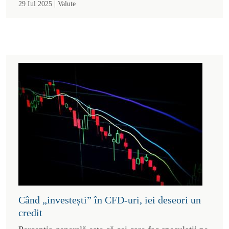
|
29 Iul 2025
Valute
Când „investești” în CFD-uri, iei deseori un
credit