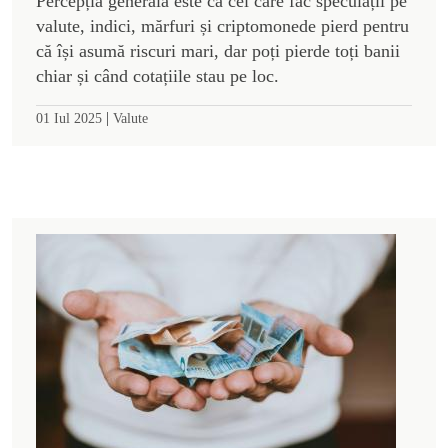
Percepția generală este că cei care fac speculații pe
valute, indici, mărfuri și criptomonede pierd pentru
că își asumă riscuri mari, dar poți pierde toți banii
chiar și când cotațiile stau pe loc.
|
01 Iul 2025
Valute