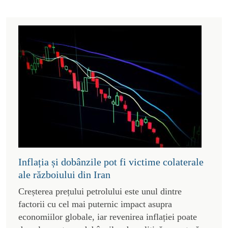
Inflația și dobânzile pot fi victime colaterale
ale războiului din Iran
Creșterea prețului petrolului este unul dintre
factorii cu cel mai puternic impact asupra
economiilor globale, iar revenirea inflației poate