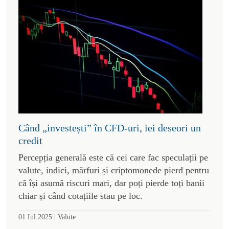
Când „investești” în CFD-uri, iei deseori un
credit
Percepția generală este că cei care fac speculații pe
valute, indici, mărfuri și criptomonede pierd pentru
că își asumă riscuri mari, dar poți pierde toți banii
chiar și când cotațiile stau pe loc.
|
01 Iul 2025
Valute