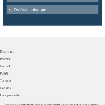
Dobânzi interbancare
Despre noi
Produse
Contact
Petitii
Termeni
Cookies
Date personale
Conso.ro este principalul portal de informații financiare pentru consumatori,