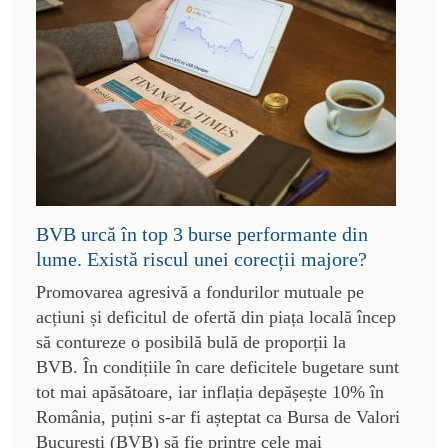
BVB urcă în top 3 burse performante din
lume. Există riscul unei corecții majore?
Promovarea agresivă a fondurilor mutuale pe
acțiuni și deficitul de ofertă din piața locală încep
să contureze o posibilă bulă de proporții la
BVB. În condițiile în care deficitele bugetare sunt
tot mai apăsătoare, iar inflația depășește 10% în
România, puțini s-ar fi așteptat ca Bursa de Valori
București (BVB) să fie printre cele mai