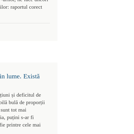
lor: raportul corect
in lume. Există
uni și deficitul de
bilă bulă de proporții
 sunt tot mai
, puțini s-ar fi
ie printre cele mai