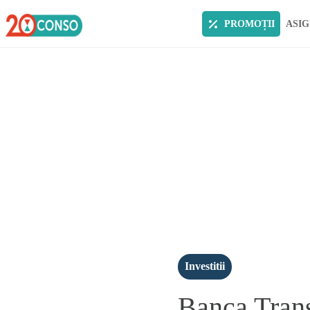
PROMOȚII
ASIG
Investitii
Banca Trans