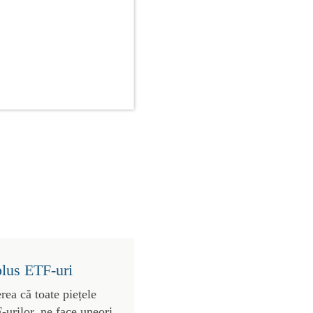
plus ETF-uri
rea că toate piețele
urilor, ne face uneori