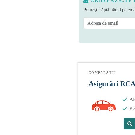
ABONEAZĂ-TE 
Primești săptămânal pe emai
COMPARAȚII
Asigurări RC
Al
Plă