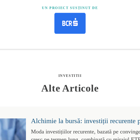
UN PROIECT SUSȚINUT DE
INVESTITII
Alte Articole
Alchimie la bursă: investiții recurente 
Moda investițiilor recurente, bazată pe convinge
cresc pe termen lung, combinată cu mirajul ETF-