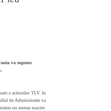
lvania va supune
.
izare a actiunilor TLV. In
iliul de Administratie va
eprezinta un numar maxim