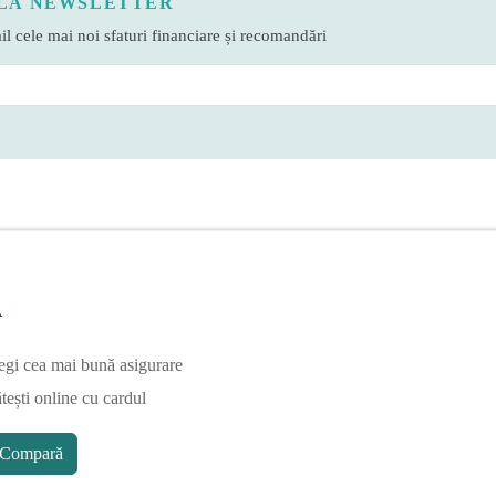
LA NEWSLETTER
l cele mai noi sfaturi financiare și recomandări
A
egi cea mai bună asigurare
tești online cu cardul
Compară