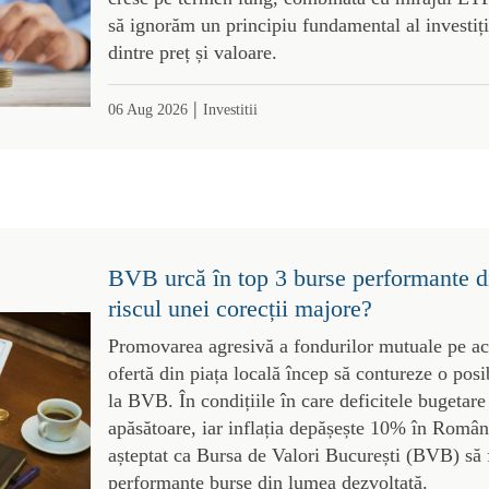
să ignorăm un principiu fundamental al investiții
dintre preț și valoare.
|
06 Aug 2026
Investitii
BVB urcă în top 3 burse performante d
riscul unei corecții majore?
Promovarea agresivă a fondurilor mutuale pe acți
ofertă din piața locală încep să contureze o posi
la BVB. În condițiile în care deficitele bugetare
apăsătoare, iar inflația depășește 10% în România
așteptat ca Bursa de Valori București (BVB) să f
performante burse din lumea dezvoltată.