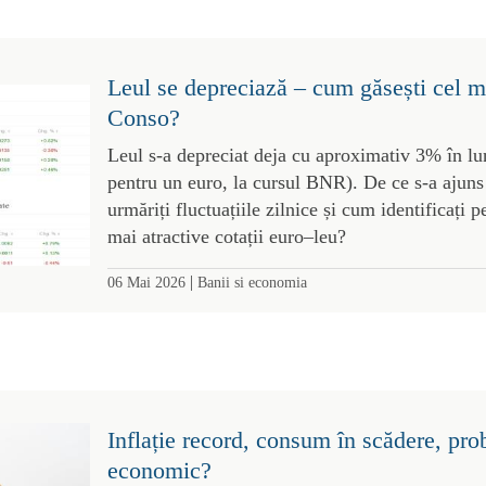
Leul se depreciază – cum găsești cel m
Conso?
Leul s-a depreciat deja cu aproximativ 3% în lu
pentru un euro, la cursul BNR). De ce s-a ajuns
urmăriți fluctuațiile zilnice și cum identificați 
mai atractive cotații euro–leu?
|
06 Mai 2026
Banii si economia
Inflație record, consum în scădere, pr
economic?