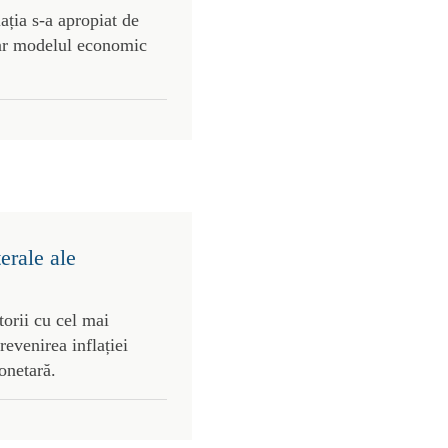
ația s-a apropiat de
iar modelul economic
terale ale
torii cu cel mai
evenirea inflației
onetară.