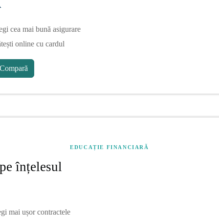
A
egi cea mai bună asigurare
tești online cu cardul
Compară
EDUCAȚIE FINANCIARĂ
pe înțelesul
egi mai ușor contractele