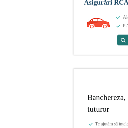
Asigurări RC
Al
Plă
Banchereza, 
tuturor
Te ajutăm să înțel