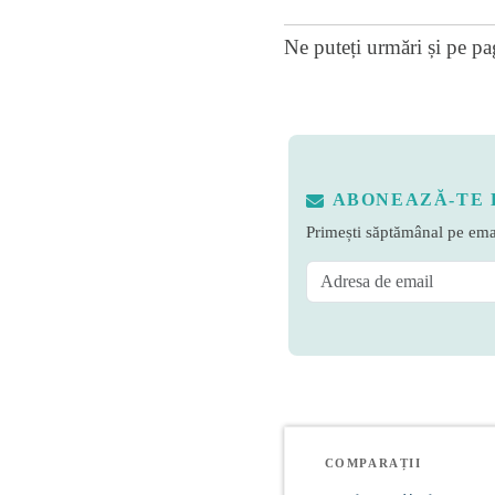
Ne puteți urmări și pe
pa
ABONEAZĂ-TE 
Primești săptămânal pe emai
COMPARAȚII