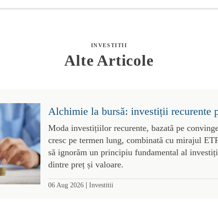
INVESTITII
Alte Articole
Alchimie la bursă: investiții recurente 
Moda investițiilor recurente, bazată pe convinge
cresc pe termen lung, combinată cu mirajul ETF-
să ignorăm un principiu fundamental al investiții
dintre preț și valoare.
|
06 Aug 2026
Investitii