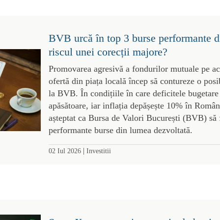
BVB urcă în top 3 burse performante d
riscul unei corecții majore?
Promovarea agresivă a fondurilor mutuale pe acți
ofertă din piața locală încep să contureze o posi
la BVB. În condițiile în care deficitele bugetare
apăsătoare, iar inflația depășește 10% în România
așteptat ca Bursa de Valori București (BVB) să f
performante burse din lumea dezvoltată.
|
02 Iul 2026
Investitii