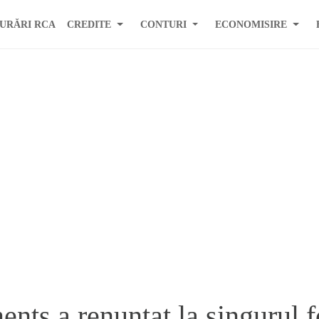
URĂRI RCA
CREDITE
CONTURI
ECONOMISIRE
nts a renuntat la singurul 