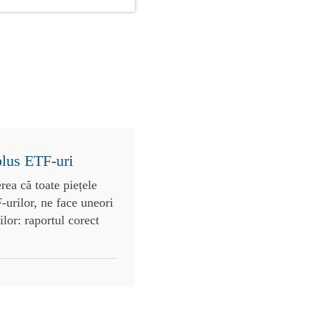
plus ETF-uri
rea că toate piețele
urilor, ne face uneori
lor: raportul corect