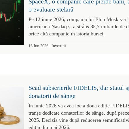
SpaceX, o companie care pierde bani, a 
o evaluare stelară
Pe 12 iunie 2026, compania lui Elon Musk s-a li
americană Nasdaq și a strâns 85,7 miliarde de d
orice altă companie în istoria bursei.
|
16 Iun 2026
Investitii
Scad subscrierile FIDELIS, dar statul sp
donatorii de sânge
În iunie 2026 va avea loc a doua ediție FIDELI
tranșe dedicate donatorilor de sânge, după prec
2025. Decizia vine după reducerea semnificativă
ediția din mai 2026.