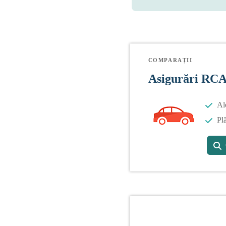
COMPARAȚII
Asigurări RC
Al
Plă