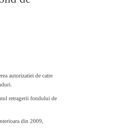
a autorizatiei de catre
nduri.
ul retragerii fondului de
anterioara din 2009,