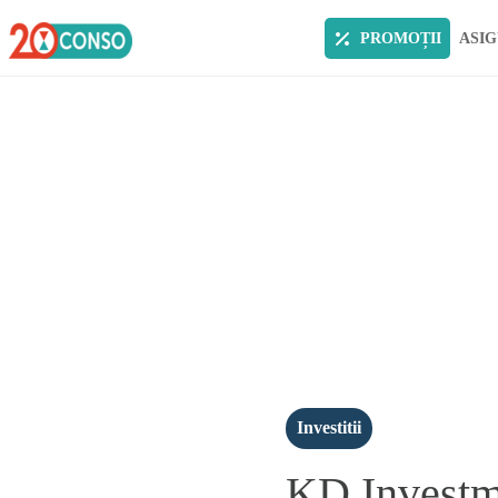
PROMOȚII
ASIG
Investitii
KD Investme