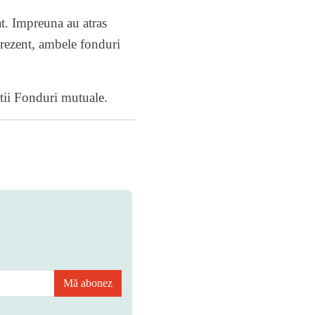
at. Impreuna au atras
prezent, ambele fonduri
tii
Fonduri mutuale
.
Mă abonez