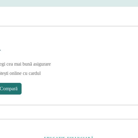
A
egi cea mai bună asigurare
tești online cu cardul
Compară