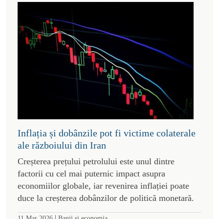
Inflația și dobânzile pot fi victime colaterale
ale războiului din Iran
Creșterea prețului petrolului este unul dintre
factorii cu cel mai puternic impact asupra
economiilor globale, iar revenirea inflației poate
duce la creșterea dobânzilor de politică monetară.
|
11 Mar 2026
Banii si economia