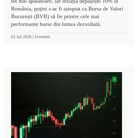
tot mai apăsătoare, iar inflația depășește 10% în
România, puțini s-ar fi așteptat ca Bursa de Valori
București (BVB) să fie printre cele mai
performante burse din lumea dezvoltată.
|
02 Iul 2026
Investitii