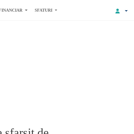
FINANCIAR
SFATURI
sfarsit de