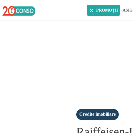
PROMOȚII
ASIG
Credite imobiliare
Raiffeisen-