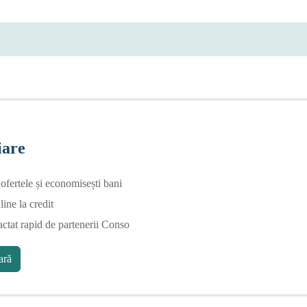
iare
fertele și economisești bani
line la credit
actat rapid de partenerii Conso
ră