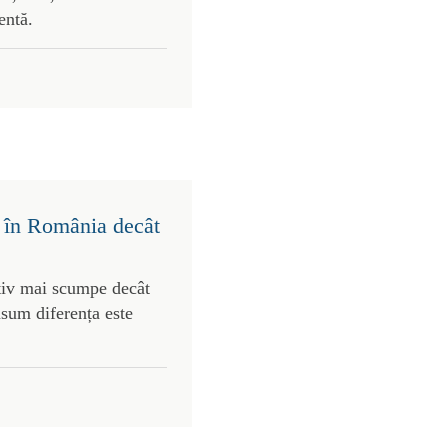
entă.
 în România decât
tiv mai scumpe decât
nsum diferența este