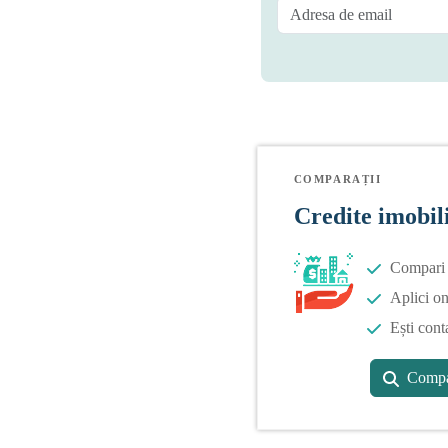
COMPARAȚII
Credite imobil
Compari o
Aplici on
Ești cont
Compa