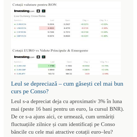
Leul se depreciază – cum găsești cel mai bun
curs pe Conso?
Leul s-a depreciat deja cu aproximativ 3% în luna
mai (peste 16 bani pentru un euro, la cursul BNR).
De ce s-a ajuns aici, ce urmează, cum urmăriți
fluctuațiile zilnice și cum identificați pe Conso
băncile cu cele mai atractive cotații euro–leu?