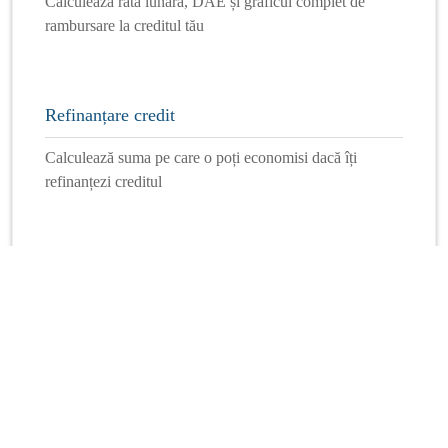
Calculează rata lunară, DAE și graficul complet de
rambursare la creditul tău
Refinanțare credit
Calculează suma pe care o poți economisi dacă îți
refinanțezi creditul
Mai multe calculatoare
Info Financiar