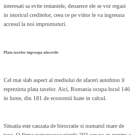
interesati sa evite restantele, deoarece ele se vor regasi
in istoricul creditelor, ceea ce pe viitor le va ingreuna
accesul la noi imprumuturi.
Plata taxelor ingroapa afacerile
Cel mai slab aspect al mediului de afaceri autohton il
reprezinta plata taxelor. Aici, Romania ocupa locul 146
in lume, din 181 de economii luate in calcul.
Situatia este cauzata de birocratie si numarul mare de
taxe. O firma romaneasca pierde 202 ore pe an pentru a