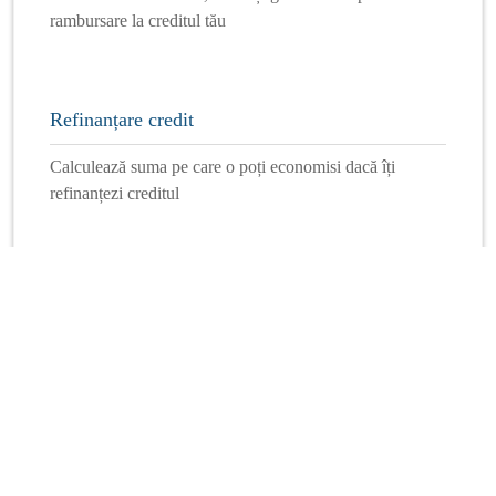
rambursare la creditul tău
Refinanțare credit
Calculează suma pe care o poți economisi dacă îți
refinanțezi creditul
Mai multe calculatoare
Info Financiar
Curs online