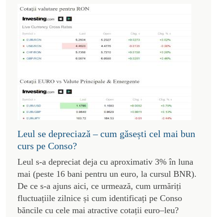
Leul se depreciază – cum găsești cel mai bun
curs pe Conso?
Leul s-a depreciat deja cu aproximativ 3% în luna
mai (peste 16 bani pentru un euro, la cursul BNR).
De ce s-a ajuns aici, ce urmează, cum urmăriți
fluctuațiile zilnice și cum identificați pe Conso
băncile cu cele mai atractive cotații euro–leu?