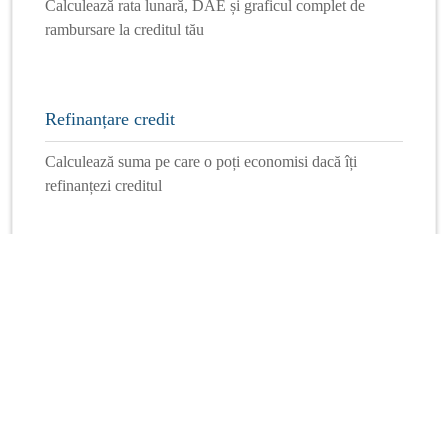
Calculează rata lunară, DAE și graficul complet de
rambursare la creditul tău
Refinanțare credit
Calculează suma pe care o poți economisi dacă îți
refinanțezi creditul
Mai multe calculatoare
Info Financiar