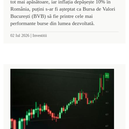
tot mai apăsătoare, iar inflația depășește 10% în
România, puțini s-ar fi așteptat ca Bursa de Valori
București (BVB) să fie printre cele mai
performante burse din lumea dezvoltată.
|
02 Iul 2026
Investitii