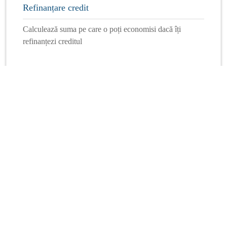
Refinanțare credit
Calculează suma pe care o poți economisi dacă îți
refinanțezi creditul
Mai multe calculatoare
Info Financiar
Curs online
Schimb valutar