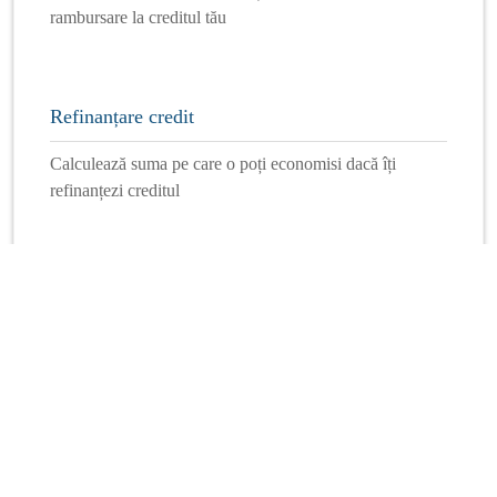
rambursare la creditul tău
Refinanțare credit
Calculează suma pe care o poți economisi dacă îți
refinanțezi creditul
Mai multe calculatoare
Info Financiar
Curs online