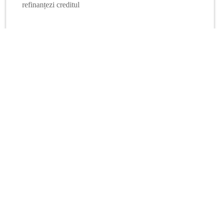
refinanțezi creditul
Mai multe calculatoare
Info Financiar
Curs online
Schimb valutar
Dobânzi interbancare