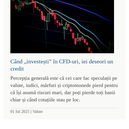
Când „investești” în CFD-uri, iei deseori un
credit
Percepția generală este că cei care fac speculații pe
valute, indici, mărfuri și criptomonede pierd pentru
că își asumă riscuri mari, dar poți pierde toți banii
chiar și când cotațiile stau pe loc.
|
01 Iul 2025
Valute