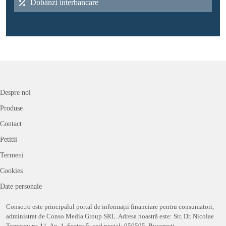
Dobânzi interbancare
Despre noi
Produse
Contact
Petitii
Termeni
Cookies
Date personale
Conso.ro este principalul portal de informații financiare pentru consumatori,
administrat de Conso Media Group SRL. Adresa noastră este: Str. Dr. Nicolae
Tomescu nr. 11, Ap. 1, Sector 5, cod postal: 050595, București.