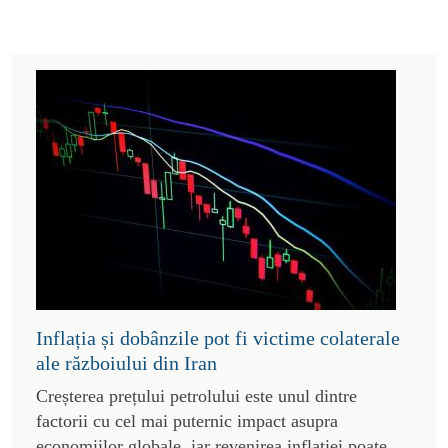
Inflația și dobânzile pot fi victime colaterale
ale războiului din Iran
Creșterea prețului petrolului este unul dintre
factorii cu cel mai puternic impact asupra
economiilor globale, iar revenirea inflației poate