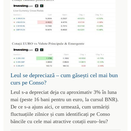
Leul se depreciază – cum găsești cel mai bun
curs pe Conso?
Leul s-a depreciat deja cu aproximativ 3% în luna
mai (peste 16 bani pentru un euro, la cursul BNR).
De ce s-a ajuns aici, ce urmează, cum urmăriți
fluctuațiile zilnice și cum identificați pe Conso
băncile cu cele mai atractive cotații euro–leu?