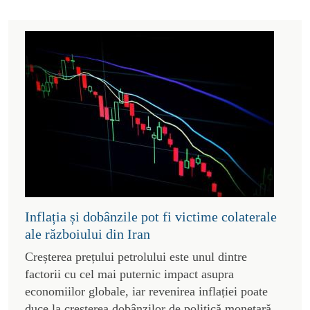
Inflația și dobânzile pot fi victime colaterale
ale războiului din Iran
Creșterea prețului petrolului este unul dintre
factorii cu cel mai puternic impact asupra
economiilor globale, iar revenirea inflației poate
duce la creșterea dobânzilor de politică monetară.