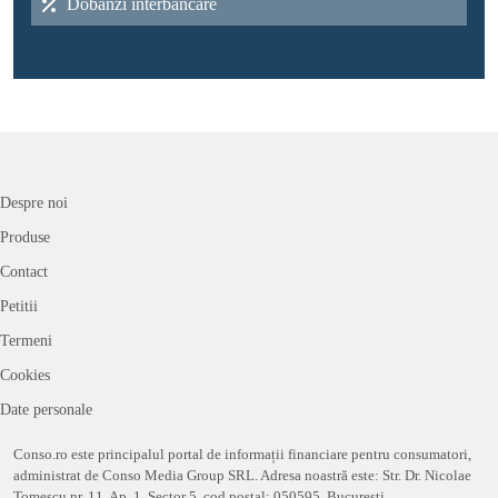
Dobânzi interbancare
Despre noi
Produse
Contact
Petitii
Termeni
Cookies
Date personale
Conso.ro este principalul portal de informații financiare pentru consumatori,
administrat de Conso Media Group SRL. Adresa noastră este: Str. Dr. Nicolae
Tomescu nr. 11, Ap. 1, Sector 5, cod postal: 050595, București.