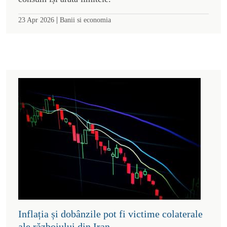
|
23 Apr 2026
Banii si economia
Inflația și dobânzile pot fi victime colaterale
ale războiului din Iran