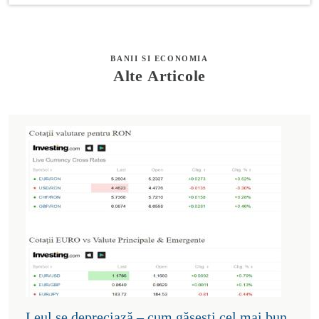
BANII SI ECONOMIA
Alte Articole
Leul se depreciază – cum găsești cel mai bun