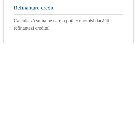
Refinanțare credit
Calculează suma pe care o poți economisi dacă îți
refinanțezi creditul
Mai multe calculatoare
Info Financiar
Curs online
Schimb valutar