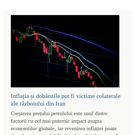
Inflația și dobânzile pot fi victime colaterale
ale războiului din Iran
Creșterea prețului petrolului este unul dintre
factorii cu cel mai puternic impact asupra
economiilor globale, iar revenirea inflației poate