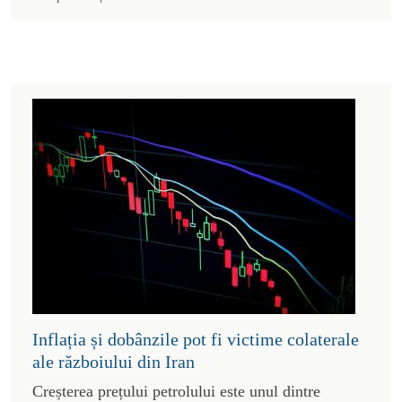
Inflația și dobânzile pot fi victime colaterale
ale războiului din Iran
Creșterea prețului petrolului este unul dintre