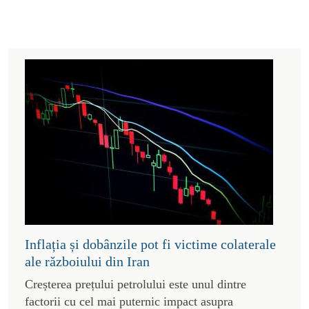
Inflația și dobânzile pot fi victime colaterale
ale războiului din Iran
Creșterea prețului petrolului este unul dintre
factorii cu cel mai puternic impact asupra