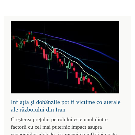
Inflația și dobânzile pot fi victime colaterale
ale războiului din Iran
Creșterea prețului petrolului este unul dintre
factorii cu cel mai puternic impact asupra
economiilor globale, iar revenirea inflației poate