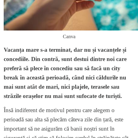
Canva
Vacanța mare s-a terminat, dar nu și vacanțele și
concediile. Din contră, sunt destui dintre noi care
preferă să plece în concediu sau să facă un city
break în această perioadă, când nici căldurile nu
mai sunt atât de mari, nici plajele, terasele sau
străzile orașelor nu mai sunt sufocate de turiști.
Însă indiferent de motivul pentru care alegem o
perioadă sau alta să plecăm câteva zile din țară, este
important să ne asigurăm că banii noștri sunt în
siguranță și că știm să folosim cardul în străinătate cât