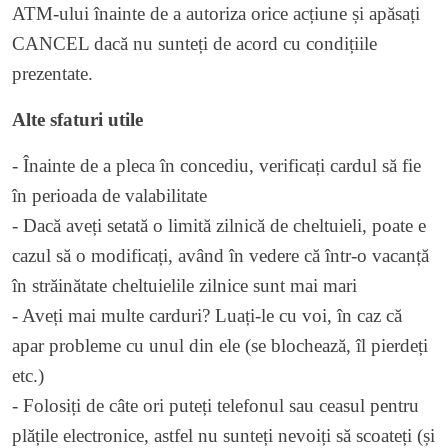
ATM-ului înainte de a autoriza orice acțiune și apăsați
CANCEL dacă nu sunteți de acord cu condițiile
prezentate.
Alte sfaturi utile
- Înainte de a pleca în concediu, verificați cardul să fie
în perioada de valabilitate
- Dacă aveți setată o limită zilnică de cheltuieli, poate e
cazul să o modificați, având în vedere că într-o vacanță
în străinătate cheltuielile zilnice sunt mai mari
- Aveți mai multe carduri? Luați-le cu voi, în caz că
apar probleme cu unul din ele (se blochează, îl pierdeți
etc.)
- Folosiți de câte ori puteți telefonul sau ceasul pentru
plățile electronice, astfel nu sunteți nevoiți să scoateți (și