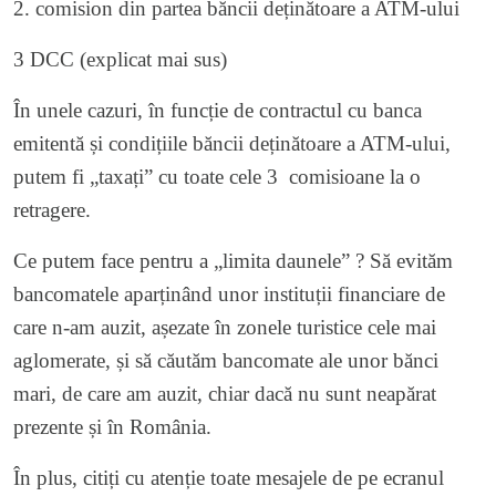
2. comision din partea băncii deținătoare a ATM-ului
3 DCC (explicat mai sus)
În unele cazuri, în funcție de contractul cu banca
emitentă și condițiile băncii deținătoare a ATM-ului,
putem fi „taxați” cu toate cele 3 comisioane la o
retragere.
Ce putem face pentru a „limita daunele” ? Să evităm
bancomatele aparținând unor instituții financiare de
care n-am auzit, așezate în zonele turistice cele mai
aglomerate, și să căutăm bancomate ale unor bănci
mari, de care am auzit, chiar dacă nu sunt neapărat
prezente și în România.
În plus, citiți cu atenție toate mesajele de pe ecranul