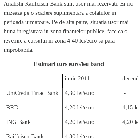
Analistii Raiffeisen Bank sunt usor mai rezervati. Ei nu
mizeaza pe o scadere suplimentara a cotatiilor in
perioada urmatoare. Pe de alta parte, situatia usor mai
buna inregistrata in zona finantelor publice, face ca o
revenire a cursului in zona 4,40 lei/euro sa para
improbabila.
Estimari curs euro/leu banci
iunie 2011
decem
UniCredit Tiriac Bank
4,30 lei/euro
-
BRD
4,20 lei/euro
4,15 l
ING Bank
4,20 lei/euro
4,20 l
Raiffeisen Bank
4,30 lei/euro
-